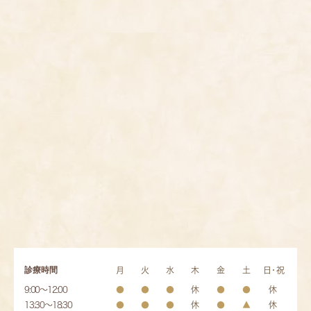
診療時間
月
火
水
木
金
土
日・祝
9:00～12:00
●
●
●
休
●
●
休
13:30～18:30
●
●
●
休
●
▲
休